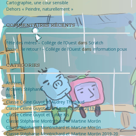
Cartographie, une cour sensible
Dehors « Peindre, naturellement »
COMMENTAIRES RÉCENTS
Fête des mères – Collége de l’Ouest
dans
Scratch
Poux … le retour ! – Collége de l’Ouest
dans
Information poux
CATÉGORIES
Archives
Archives Stéphanie
Blog
Classe Céline Guyot et Audrey Thiébaud
Classe Céline Guyot et Grégoire Gaudin 2019-20
Classe Céline Guyot et Sylvie Kis
Classe Stéphanie Montrichard et Martine Morón
Classe Stéphanie Montrichard et Martine Morón
Classe Stéphanie Montrichard et Martine Morón 2019-20