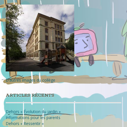
des
articles
D’autres images du collège
ARTICLES RÉCENTS
Dehors « Évolution du jardin »
Informations pour les parents
Dehors « Ressentir »