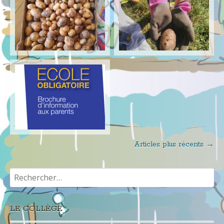
Articles plus récents
→
Navigation
Rechercher :
au
sein
LE COLLÈGE