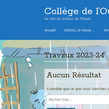
Collège de l'O
Le site du collège de l'Ouest
Aller
Accueil
Dehors, la classe …
Ann
au
contenu
principal
Travaux 2023-24
Aucun Résultat
Il semble que ce que vous cherchez e
Rechercher :