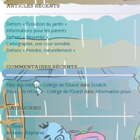
ARTICLES RÉCENTS
Dehors « Évolution du jardin »
Informations pour les parents
Dehors « Ressentir »
Cartographie, une cour sensible
Dehors « Peindre, naturellement »
COMMENTAIRES RÉCENTS
Fête des mères – Collége de l’Ouest
dans
Scratch
Poux … le retour ! – Collége de l’Ouest
dans
Information poux
CATÉGORIES
Archives
Archives Stéphanie
Blog