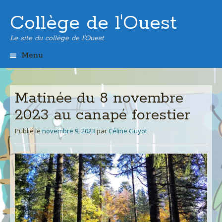
Collège de l'Ouest
Le site du collège de l'Ouest
Menu
Aller
au
contenu
Matinée du 8 novembre
principal
2023 au canapé forestier
Publié le
novembre 9, 2023
par
Céline Guyot