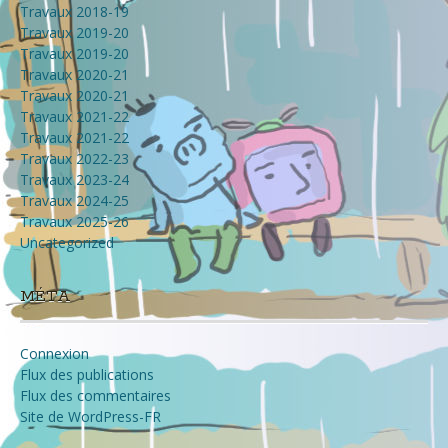
Travaux 2018-19
Travaux 2019-20
Travaux 2019-20
Travaux 2020-21
Travaux 2020-21
Travaux 2021-22
Travaux 2021-22
Travaux 2022-23
Travaux 2023-24
Travaux 2024-25
Travaux 2025-26
Uncategorized
MÉTA
Connexion
Flux des publications
Flux des commentaires
Site de WordPress-FR